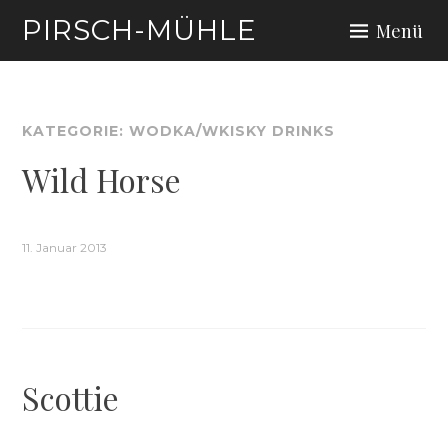
Zum
PIRSCH-MÜHLE
Menü
Inhalt
springen
KATEGORIE:
WODKA/WKISKY DRINKS
Wild Horse
11. Januar 2013
Scottie